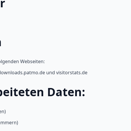
r
h
folgenden Webseiten:
ownloads.patmo.de und visitorstats.de
beiteten Daten:
en)
nummern)